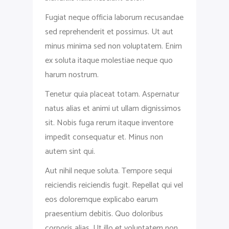
Fugiat neque officia laborum recusandae
sed reprehenderit et possimus. Ut aut
minus minima sed non voluptatem. Enim
ex soluta itaque molestiae neque quo
harum nostrum.
Tenetur quia placeat totam. Aspernatur
natus alias et animi ut ullam dignissimos
sit. Nobis fuga rerum itaque inventore
impedit consequatur et. Minus non
autem sint qui.
Aut nihil neque soluta. Tempore sequi
reiciendis reiciendis fugit. Repellat qui vel
eos doloremque explicabo earum
praesentium debitis. Quo doloribus
corporis alias. Ut illo et voluptatem non