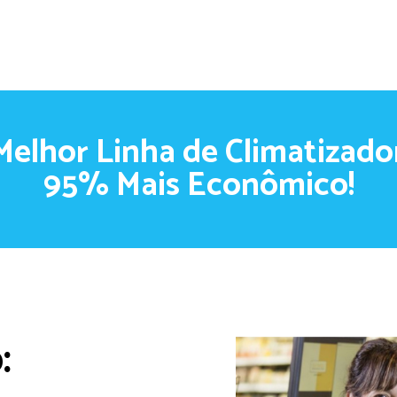
Melhor Linha de Climatizado
95% Mais Econômico!
: