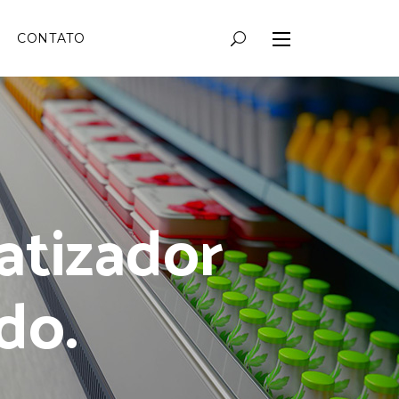
CONTATO
atizador
do.