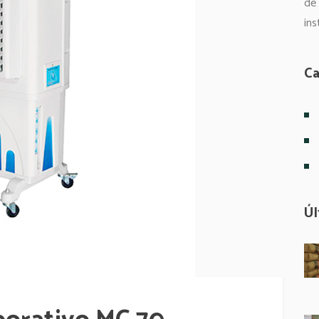
de
ins
Ca
Úl